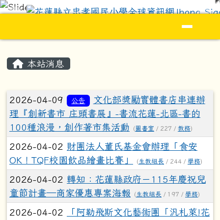
花蓮縣立忠孝國民小學全球資訊網Jhong S
跳至主內容區
導覽列
頁尾區域
主內容區域
本站消息
文章列表
2026-04-09
文化部獎勵實體書店串連辦
公告
理『創新書市 庄頭書展』-書流花蓮-北區-書的
100種浪漫，創作著市集活動
(
圖書室
/ 227 /
教務
)
2026-04-02
財團法人董氏基金會辦理「食安
OK！TQF校園飲品繪畫比賽」
(
生教組長
/ 244 /
學務
)
2026-04-02
轉知：花蓮縣政府－115年慶祝兒
童節計畫—商家優惠專案海報
(
生教組長
/ 197 /
學務
)
2026-04-02
「阿勒飛斯文化藝術團「汎札萊!花