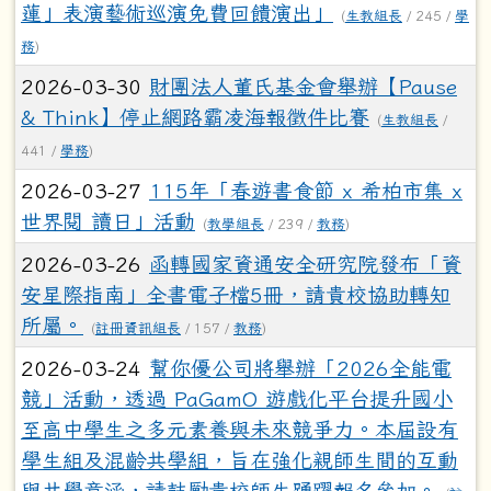
蓮」表演藝術巡演免費回饋演出」
(
生教組長
/ 245 /
學
務
)
2026-03-30
財團法人董氏基金會舉辦【Pause
& Think】停止網路霸凌海報徵件比賽
(
生教組長
/
441 /
學務
)
2026-03-27
115年「春遊書食節 x 希柏市集 x
世界閱 讀日」活動
(
教學組長
/ 239 /
教務
)
2026-03-26
函轉國家資通安全研究院發布「資
安星際指南」全書電子檔5冊，請貴校協助轉知
所屬。
(
註冊資訊組長
/ 157 /
教務
)
2026-03-24
幫你優公司將舉辦「2026全能電
競」活動，透過 PaGamO 遊戲化平台提升國小
至高中學生之多元素養與未來競爭力。本屆設有
學生組及混齡共學組，旨在強化親師生間的互動
與共學意涵，請鼓勵貴校師生踴躍報名參加。