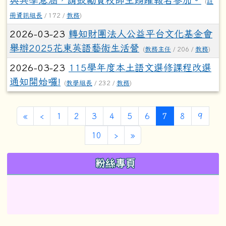
(
註
冊資訊組長
/ 172 /
教務
)
2026-03-23
轉知財團法人公益平台文化基金會
舉辦2025花東英語藝術生活營
(
教務主任
/ 206 /
教務
)
2026-03-23
115學年度本土語文選修課程改選
通知開始囉!
(
教學組長
/ 232 /
教務
)
第一頁
上一頁
(目前頁次)
«
‹
1
2
3
4
5
6
7
8
9
下一頁
最後頁
10
›
»
左邊區域內容
粉絲專頁