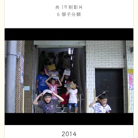
共 19 則影片
6 個子分類
2
2014