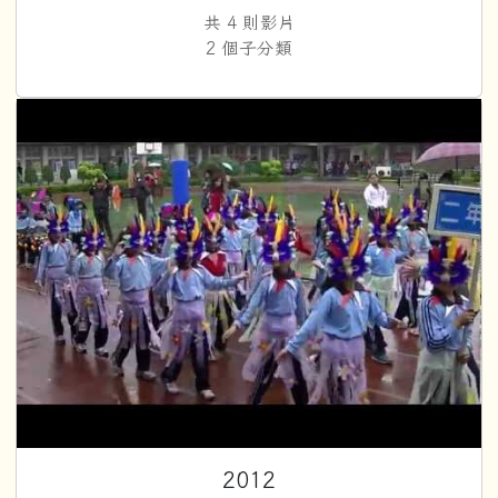
共 4 則影片
2 個子分類
2
2012