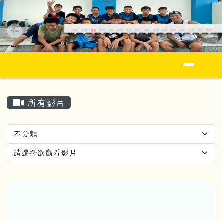
花蓮縣立忠孝國民小學全球資訊網Jhong S
跳至主內容區
導覽列
頁尾區域
主內容區域
所有影片
Video List