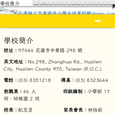
跳至主內容區
學校簡介
花蓮縣立忠孝國民小學全球資訊網Jhong S
導覽列
頁尾區域
主內容區域
學校簡介
校址：
97044 花蓮市中華路 298 號
英文地址：
No.298, Zhonghua Rd., Hualien
City, Hualien County 970, Taiwan (R.O.C.)
電話：
(03) 8351218
傳真：
(03) 8323644
教職員：
46 人
班級編制：
小學部 17
班、幼稚園 2 班
校長：
紀忠呈
家長會長：
林怡茹