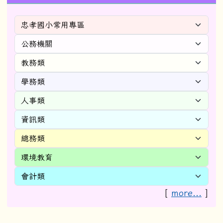
[
more...
]