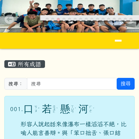
花蓮縣立忠孝國民小學全球資訊網Jhong S
跳至主內容區
導覽列
頁尾區域
主內容區域
所有成語
搜尋
搜尋：
口
若
懸
河
ㄖ
ㄒ
ㄎ
ㄏ
001.
ˇ
ㄨ
ˋ
ㄩ
ˊ
ˊ
ㄡ
ㄜ
ㄛ
ㄢ
形容人說起話來像瀑布一樣滔滔不絕，比
喻人能言善辯。與「笨口拙舌、張口結