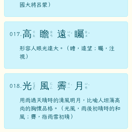
國大將呂蒙）
高
瞻
遠
矚
ㄍ
ㄓ
ㄩ
ㄓ
017.
ˇ
ˇ
ㄠ
ㄢ
ㄢ
ㄨ
形容人眼光遠大。（瞻，遠望；矚，注
視）
光
風
霽
月
ㄍ
ㄈ
ㄐ
ㄩ
018.
ㄨ
ˋ
ˋ
ㄥ
ㄧ
ㄝ
ㄤ
用雨過天晴時的清風明月，比喻人坦蕩高
尚的胸懷品格。（光風，雨後初晴時的和
風；霽，指雨雪初晴）