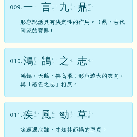
一
言
九
鼎
ㄐ
ㄉ
ㄧ
009.
ㄧ
ˊ
ㄧ
ˇ
ㄧ
ˇ
ㄢ
ㄡ
ㄥ
形容說話具有決定性的作用。（鼎，古代
國家的寶器）
鴻
鵠
之
志
ㄏ
ㄏ
010.
ㄓ
ㄓ
ㄨ
ˊ
ˊ
ˋ
ㄨ
ㄥ
鴻鵠，天鵝，善高飛；形容遠大的志向，
與「燕雀之志」相反。
疾
風
勁
草
ㄐ
ㄐ
ㄈ
ㄘ
011.
ˊ
ㄧ
ˋ
ˇ
ㄧ
ㄥ
ㄠ
ㄥ
喻遭遇危難，才知其節操的堅貞。