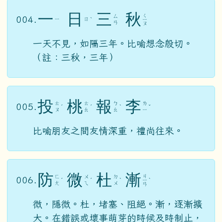
一
日
三
秋
ㄑ
ㄙ
004.
ㄧ
ㄖ
ˋ
ㄧ
ㄢ
ㄡ
一天不見，如隔三年。比喻想念殷切。
（註：三秋，三年）
投
桃
報
李
ㄊ
ㄊ
ㄅ
ㄌ
005.
ˊ
ˊ
ˋ
ˇ
ㄡ
ㄠ
ㄠ
ㄧ
比喻朋友之間友情深重，禮尚往來。
防
微
杜
漸
ㄐ
ㄈ
ㄨ
ㄉ
006.
ˊ
ˊ
ˋ
ㄧ
ˋ
ㄤ
ㄟ
ㄨ
ㄢ
微，隱微。杜，堵塞、阻絕。漸，逐漸擴
大。在錯誤或壞事萌芽的時候及時制止，