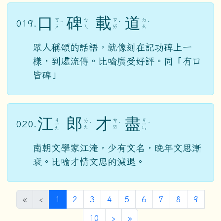
口
碑
載
道
ㄎ
ㄅ
ㄗ
ㄉ
019.
ˇ
ˋ
ˋ
ㄡ
ㄟ
ㄞ
ㄠ
眾人稱頌的話語，就像刻在記功碑上一
樣，到處流傳。比喻廣受好評。同「有口
皆碑」
江
郎
才
盡
ㄐ
ㄐ
ㄌ
ㄘ
020.
ㄧ
ˊ
ˊ
ㄧ
ˋ
ㄤ
ㄞ
ㄤ
ㄣ
南朝文學家江淹，少有文名，晚年文思漸
衰。比喻才情文思的減退。
(目前頁次)
«
‹
1
2
3
4
5
6
7
8
9
下一頁
最後頁
10
›
»