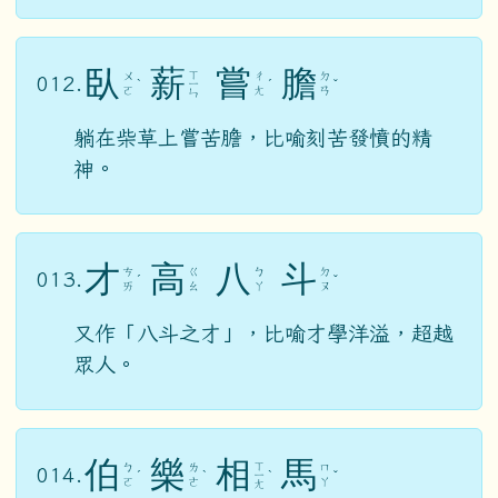
臥
薪
嘗
膽
ㄒ
ㄨ
ㄔ
ㄉ
012.
ˋ
ㄧ
ˊ
ˇ
ㄛ
ㄤ
ㄢ
ㄣ
躺在柴草上嘗苦膽，比喻刻苦發憤的精
神。
才
高
八
斗
ㄘ
ㄍ
ㄅ
ㄉ
013.
ˊ
ˇ
ㄞ
ㄠ
ㄚ
ㄡ
又作「八斗之才」，比喻才學洋溢，超越
眾人。
伯
樂
相
馬
ㄒ
ㄅ
ㄌ
ㄇ
014.
ˊ
ˋ
ㄧ
ˋ
ˇ
ㄛ
ㄜ
ㄚ
ㄤ