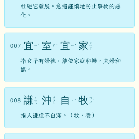
杜絕它發展。意指謹慎地防止事物的惡
化。
宜
室
宜
家
ㄐ
007.
ㄧ
ㄕ
ㄧ
ˊ
ˋ
ˊ
ㄧ
ㄚ
指女子有婦德，能使家庭和樂，夫婦和
諧。
謙
沖
自
牧
ㄑ
ㄔ
ㄇ
008.
ㄗ
ㄧ
ㄨ
ˋ
ˋ
ㄨ
ㄢ
ㄥ
指人謙虛不自滿。（牧，養）