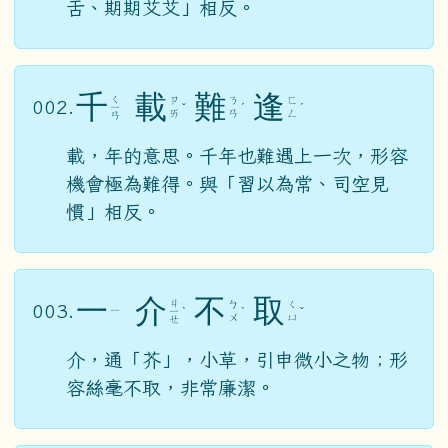
舌、期期艾艾」相反。
千
載
難
逢
ㄑ
ㄗ
ㄋ
ㄈ
002.
ㄧ
ˇ
ˊ
ˊ
ㄞ
ㄢ
ㄥ
ㄢ
載，年的意思。千年也難遇上一次，形容
機會極為難得。與「習以為常、司空見
慣」相反。
一
介
不
取
ㄐ
ㄅ
ㄑ
003.
ㄧ
ㄧ
ˋ
ˋ
ˇ
ㄨ
ㄩ
ㄝ
介，通「芥」，小草，引申微小之物；形
容絲毫不取，非常廉潔。