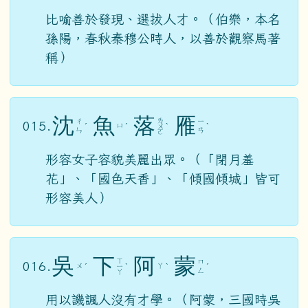
比喻善於發現、選拔人才。（伯樂，本名
孫陽，春秋秦穆公時人，以善於觀察馬著
稱）
沈
魚
落
雁
ㄌ
ㄔ
ㄧ
015.
ㄩ
ˊ
ˊ
ㄨ
ˋ
ˋ
ㄣ
ㄢ
ㄛ
形容女子容貌美麗出眾。（「閉月羞
花」、「國色天香」、「傾國傾城」皆可
形容美人）
吳
下
阿
蒙
ㄒ
ㄇ
016.
ㄨ
ㄚ
ˊ
ㄧ
ˋ
ˋ
ˊ
ㄥ
ㄚ
用以譏諷人沒有才學。（阿蒙，三國時吳