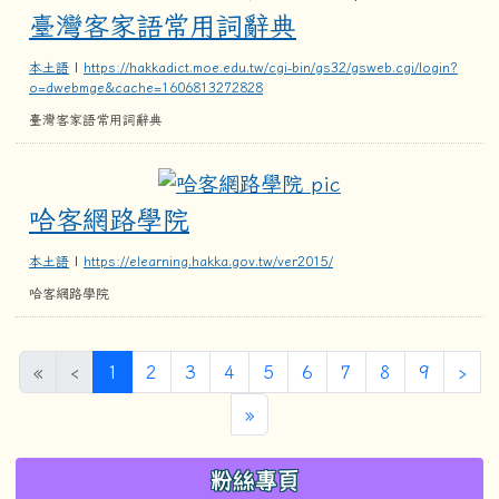
臺灣客家語常用詞辭典
本土語
|
https://hakkadict.moe.edu.tw/cgi-bin/gs32/gsweb.cgi/login?
o=dwebmge&cache=1606813272828
臺灣客家語常用詞辭典
哈客網路學院
哈客網路學院
本土語
|
https://elearning.hakka.gov.tw/ver2015/
哈客網路學院
(目前頁次)
下
«
‹
1
2
3
4
5
6
7
8
9
›
最後頁
»
左邊區域內容
粉絲專頁