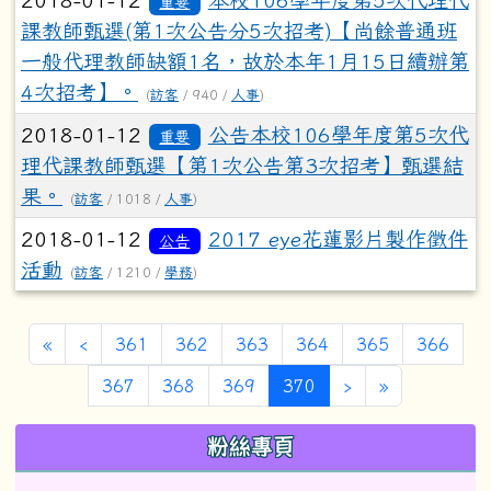
重要
課教師甄選(第1次公告分5次招考)【尚餘普通班
一般代理教師缺額1名，故於本年1月15日續辦第
4次招考】。
(
訪客
/ 940 /
人事
)
2018-01-12
公告本校106學年度第5次代
重要
理代課教師甄選【第1次公告第3次招考】甄選結
果。
(
訪客
/ 1018 /
人事
)
2018-01-12
2017 eye花蓮影片製作徵件
公告
活動
(
訪客
/ 1210 /
學務
)
第一頁
上一頁
«
‹
361
362
363
364
365
366
(目前頁次)
下一頁
最後頁
367
368
369
370
›
»
左邊區域內容
粉絲專頁