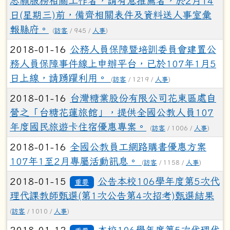
志願服務相關工作者，請有意推薦者，於2月14
日(星期三)前，備齊相關表件及資料送人事室彙
報縣府。
(
訪客
/ 945 /
人事
)
2018-01-16
公務人員保障暨培訓委員會建置公
務人員保障事件線上申辦平台，已於107年1月5
日上線，請踴躍利用。
(
訪客
/ 1219 /
人事
)
2018-01-16
台灣糖業股份有限公司花東區處自
營之「台糖花蓮旅館」，提供全國公教人員107
年度國民旅遊卡住宿優惠專案。
(
訪客
/ 1006 /
人事
)
2018-01-16
全國公教員工網路購書優惠方案
107年1至2月專屬活動訊息。
(
訪客
/ 1158 /
人事
)
2018-01-15
公告本校106學年度第5次代
重要
理代課教師甄選(第1次公告第4次招考)甄選結果
(
訪客
/ 1010 /
人事
)
2018-01-12
本校106學年度第5次代理代