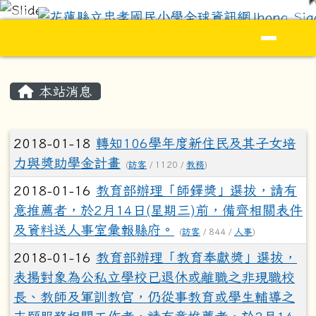
花蓮縣立忠孝國民小學全球資訊網Jhong S
跳至主內容區
導覽列
頁尾區域
主內容區域
本站消息
文章列表
2018-01-18
轉知106學年度新住民及其子女培
力與獎助學金計畫
(
訪客
/ 1120 /
教務
)
2018-01-16
教育部辦理「師鐸獎」選拔，請有
意推薦者，於2月14日(星期三)前，備齊相關表件
及資料送人事室彙報縣府。
(
訪客
/ 844 /
人事
)
2018-01-16
教育部辦理「教育奉獻獎」選拔，
表揚對象為公私立學校已退休或離職之非現職校
長、教師及軍訓教官，仍從事教育或學生輔導之