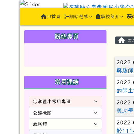
跳至主內容區
花蓮縣立忠孝國民小學全球資訊網J
導覽列
回首頁
網站選單
學校簡介
頁尾區域
左邊區域內容
主內
粉絲專頁
本
文章
2022-
興趣師
常用連結
2022-
的師生
2022-
獎助學
2022-
於11