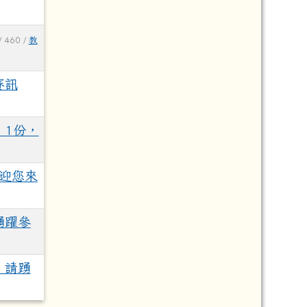
/ 460 /
教
賽訊
」1份，
歡迎您來
踴躍參
，請踴