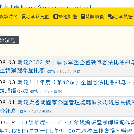
hong Siao primar
放學時間
忠孝幼兒園
課程計畫
閱讀績優
忠孝雙語
容區域
站消息
列表
08-03
轉達2022 第十屆右軍盃全國硬筆書法比賽訊
生請踴躍參加比賽
(
訪客
/ 1507 /
教務
)
08-03
轉達111年度（第42屆）全國書法比賽訊息，
請踴躍參加
(
訪客
/ 472 /
教務
)
08-01
轉達太魯閣國家公園管理處轄區及周邊居民優
金訊息
(
訪客
/ 457 /
教務
)
07-19
111學年度一、三、五年級編班暨導師編配作業
1年7月25日(星期一)上午9：00在本校三樓會議室辦理