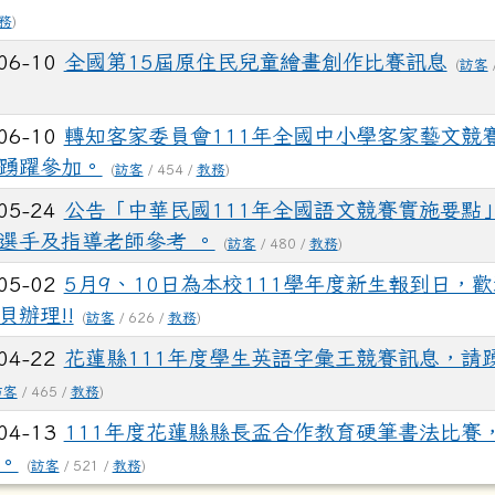
務
)
06-10
全國第15屆原住民兒童繪畫創作比賽訊息
(
訪客
06-10
轉知客家委員會111年全國中小學客家藝文競
踴躍參加。
(
訪客
/ 454 /
教務
)
05-24
公告「中華民國111年全國語文競賽實施要點
選手及指導老師參考 。
(
訪客
/ 480 /
教務
)
05-02
5月9、10日為本校111學年度新生報到日，
貝辦理!!
(
訪客
/ 626 /
教務
)
04-22
花蓮縣111年度學生英語字彙王競賽訊息，請
訪客
/ 465 /
教務
)
04-13
111年度花蓮縣縣長盃合作教育硬筆書法比賽
。
(
訪客
/ 521 /
教務
)