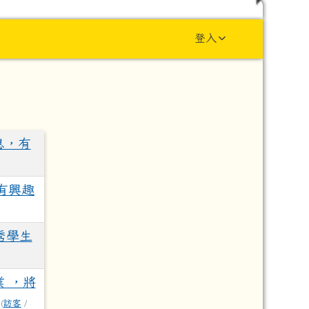
y school
登入
息，有
有興趣
秀學生
 ，將
(
訪客
/