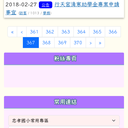
2018-02-27
行天宮清寒助學金專案申請
公告
事宜
(
訪客
/ 1013 /
學務
)
第一頁
上一頁
«
‹
361
362
363
364
365
366
(目前頁次)
下一頁
最後頁
367
368
369
370
›
»
左邊區域內容
粉絲專頁
常用連結