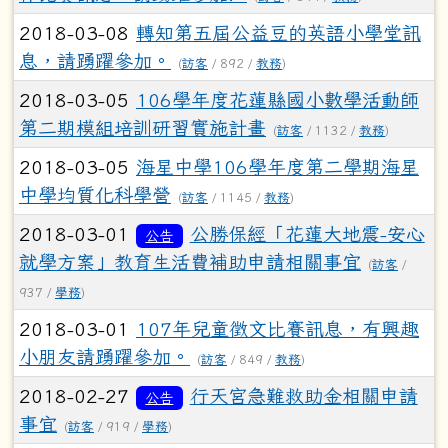
2018-03-08
轉知第五屆公益豆的英語小學堂訊
息，請踴躍參加。
(
訪客
/ 892 /
教務
)
2018-03-05
106學年度花蓮縣國小數學活動師
第二期模組培訓研習實施計畫
(
訪客
/ 1132 /
教務
)
2018-03-05
海星中學106學年度第二學期海星
中學均質化科學營
(
訪客
/ 1145 /
教務
)
2018-03-01
公勝保經「花蓮大地震-安心
公告
就學方案」教育生活費補助申請相關事宜
(
訪客
/
937 /
學務
)
2018-03-01
107年兒童徵文比賽訊息，有興趣
小朋友請踴躍參加。
(
訪客
/ 849 /
教務
)
2018-02-27
行天宮急難救助金相關申請
公告
事宜
(
訪客
/ 919 /
學務
)