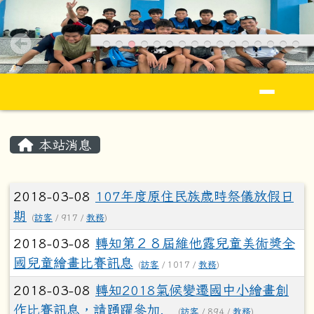
花蓮縣立忠孝國民小學全球資訊網Jhong S
跳至主內容區
導覽列
頁尾區域
主內容區域
本站消息
文章列表
2018-03-08
107年度原住民族歲時祭儀放假日
期
(
訪客
/ 917 /
教務
)
2018-03-08
轉知第２８屆維他露兒童美術獎全
國兒童繪畫比賽訊息
(
訪客
/ 1017 /
教務
)
2018-03-08
轉知2018氣候變遷國中小繪畫創
作比賽訊息，請踴躍參加．
(
訪客
/ 894 /
教務
)