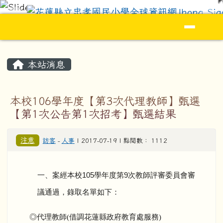
花蓮縣立忠孝國民小學全球資訊網Jhong S
跳至主內容區
導覽列
頁尾區域
主內容區域
本站消息
本校106學年度【第3次代理教師】甄選
【第1次公告第1次招考】甄選結果
注意
訪客
-
人事
| 2017-07-19 | 點閱數： 1112
一、案經本校
105
學年度第
9
次教師評審委員會審
議通過，錄取名單如下：
◎代理教師(借調花蓮縣政府教育處服務)