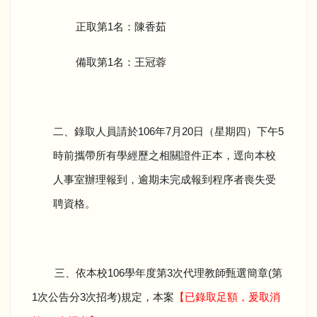
正取第
1
名：陳香茹
備取第
1
名：王冠蓉
二、錄取人員請於
106
年
7
月
20
日（星期四）下午
5
時前攜帶所有學經歷之相關證件正本，逕向本校
人事室辦理報到，逾期未完成報到程序者喪失受
聘資格。
三、依本校
106
學年度第
3
次代理教師甄選簡章
(
第
1
次公告分
3
次招考
)
規定，本案
【已錄取足額，爰取消