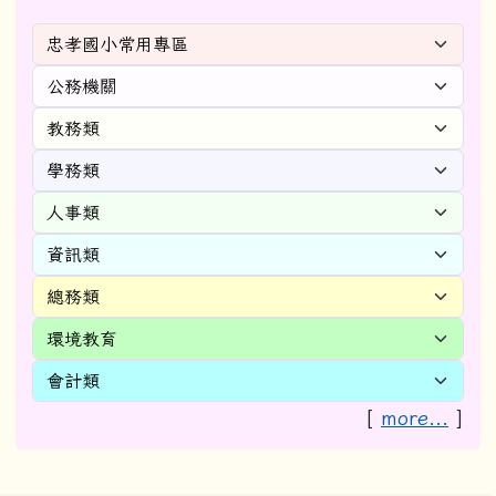
[
more...
]