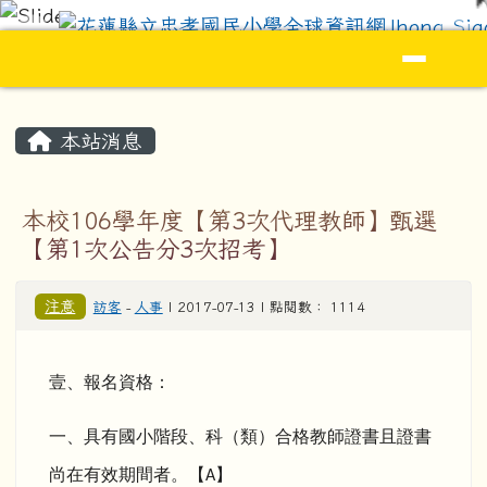
花蓮縣立忠孝國民小學全球資訊網Jhong S
跳至主內容區
導覽列
頁尾區域
主內容區域
本站消息
本校106學年度【第3次代理教師】甄選
【第1次公告分3次招考】
注意
訪客
-
人事
| 2017-07-13 | 點閱數： 1114
壹、報名資格：
一、具有國小階段、科（類）合格教師證書且證書
尚在有效期間者。【
】
A