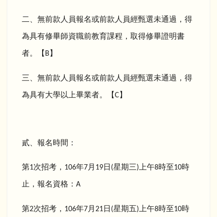
二、無前款人員報名或前款人員經甄選未通過，得
為具有修畢師資職前教育課程，取得修畢證明書
者。【
】
B
三、無前款人員報名或前款人員經甄選未通過，得
為具有大學以上畢業者。【
】
C
貳、報名時間：
第
次招考，
年
月
日
星期三
上午
時至
時
1
106
7
19
(
)
8
10
止，報名資格：
A
第
次招考，
年
月
日
星期五
上午
時至
時
2
106
7
21
(
)
8
10