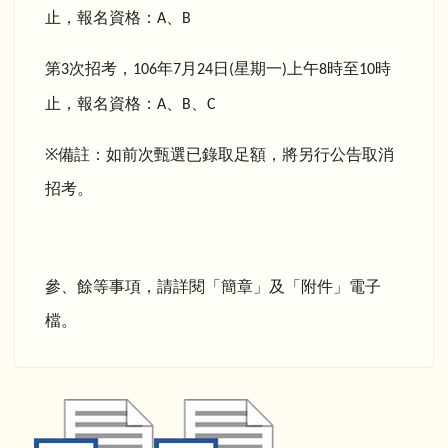
止，報名資格：
、
A
B
第
次招考，
年
月
日
星期一
上午
時至
時
3
106
7
24
(
)
8
10
止，報名資格：
、
、
A
B
C
※
備註：如前次甄選已錄取足額，將另行公告取消
招考。
參、餘等事項，請詳閱「簡章」及「附件」電子
檔。