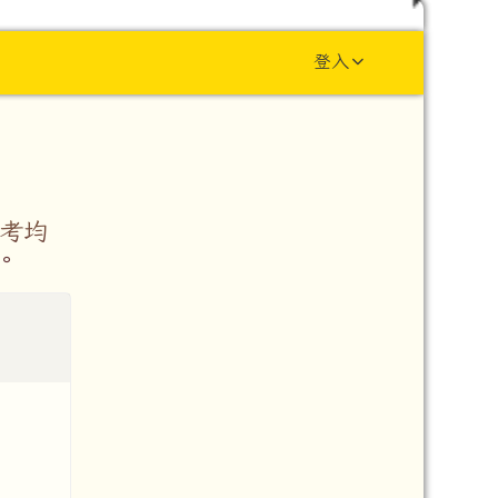
y school
登入
招考均
。