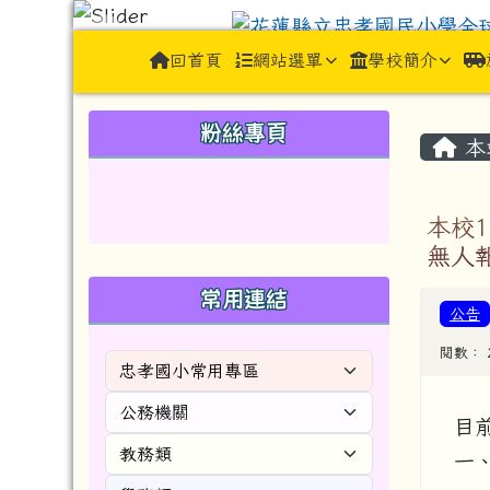
跳至主內容區
花蓮縣立忠孝國民小學全球資訊網J
導覽列
回首頁
網站選單
學校簡介
頁尾區域
左邊區域內容
主內
粉絲專頁
本
本校
無人
常用連結
公告
閱數： 
目
一