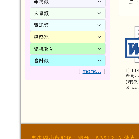
二
[
more...
]
1) 1
孝國小
(課)
表.do
忠孝國小歡迎您！電話：8351218 傳真：