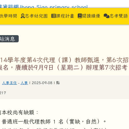
hong Siao primar
放學時間
忠孝幼兒園
課程計畫
閱讀績優
忠孝雙語
容區域
站消息
114學年度第4次代理（課）教師甄選，第6次
報名，賡續於9月9日（星期二）辦理第7次招考
人事主任
-
人事
| 2025-09-08 | 點
217
前本校尚有缺額：
、普通班一般代理教師 1 名（實缺，自然）。