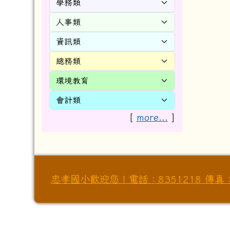
[
more...
]
忠孝國小歡迎您！電話：8351218 傳真：