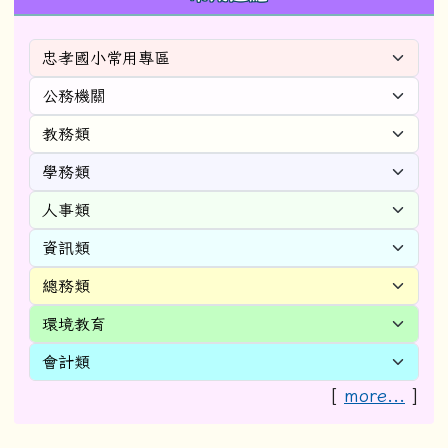
[
more...
]