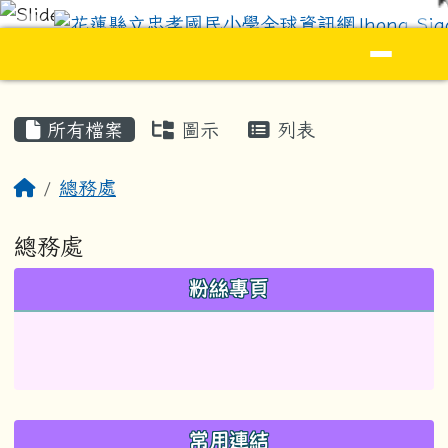
花蓮縣立忠孝國民小學全球資訊網Jhong S
跳至主內容區
導覽列
頁尾區域
主內容區域
所有檔案
圖示
列表
回首頁
總務處
總務處
左邊區域內容
粉絲專頁
常用連結