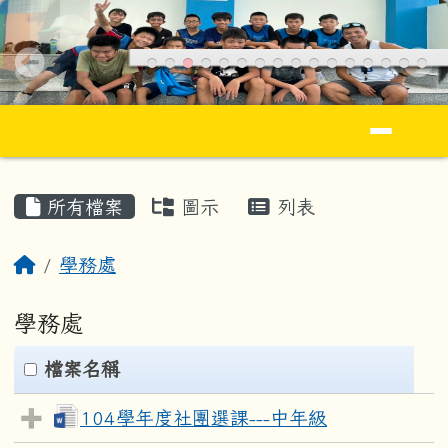
花蓮縣立忠孝國民小學全球資訊網Jhong S
跳至主內容區
導覽列
頁尾區域
主內容區域
所有檔案
圖示
列表
回首頁
學務處
學務處
clickAll
檔案名稱
104學年度社團選課---中年級